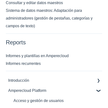
Consultar y editar datos maestros
Sistema de datos maestros: Adaptación para
administradores (gestión de pestañas, categorías y
campos de texto)
Reports
Informes y plantillas en Amperecloud
Informes recurrentes
Introducción
Amperecloud Platform
Amperecloud Platform – Cuenta y configuración
Plataforma Amperecloud: nuevas instalaciones y
Acceso y gestión de usuarios
flujos de trabajo