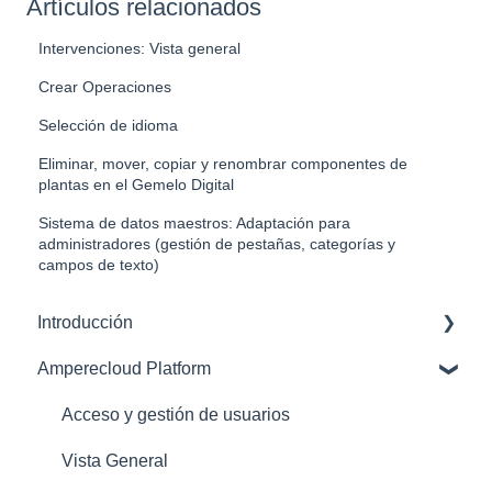
Artículos relacionados
Intervenciones: Vista general
Crear Operaciones
Selección de idioma
Eliminar, mover, copiar y renombrar componentes de
plantas en el Gemelo Digital
Sistema de datos maestros: Adaptación para
administradores (gestión de pestañas, categorías y
campos de texto)
Introducción
Amperecloud Platform
Amperecloud Platform – Cuenta y configuración
Plataforma Amperecloud: nuevas instalaciones y
Acceso y gestión de usuarios
flujos de trabajo
Vista General
Asistencia