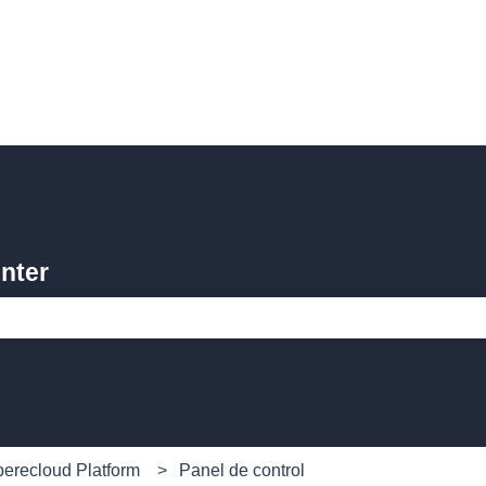
nter
o de búsqueda está vacío.
erecloud Platform
Panel de control