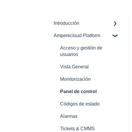
Introducción
Amperecloud Platform
Amperecloud Platform –
Cuenta y configuración
Acceso y gestión de
Plataforma Amperecloud:
usuarios
nuevas instalaciones y
Vista General
flujos de trabajo
Monitorización
Asistencia
Panel de control
Códigos de estado
Alarmas
Tickets & CMMS