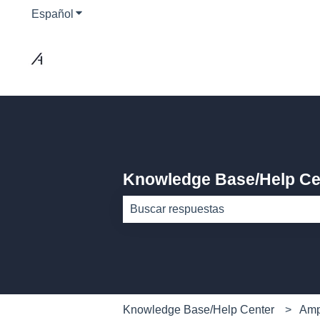
Español
Traducciones de Mostrar submenú de
Knowledge Base/Help Ce
No hay sugerencias porque el camp
Knowledge Base/Help Center
Amp