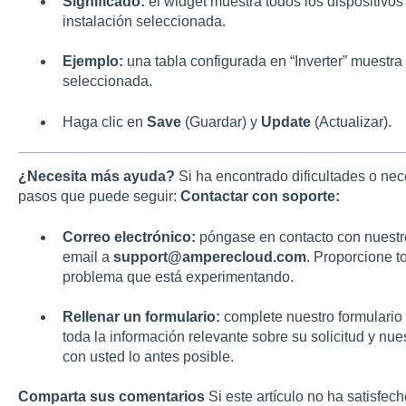
Significado:
el widget muestra todos los dispositivos 
instalación seleccionada.
Ejemplo:
una tabla configurada en “Inverter” muestra 
seleccionada.
Haga clic en
Save
(Guardar) y
Update
(Actualizar).
¿Necesita más ayuda?
Si ha encontrado dificultades o nec
pasos que puede seguir:
Contactar con soporte:
Correo electrónico:
póngase en contacto con nuestr
email a
support@amperecloud.com
. Proporcione t
problema que está experimentando.
Rellenar un formulario:
complete nuestro formulario d
toda la información relevante sobre su solicitud y nu
con usted lo antes posible.
Comparta sus comentarios
Si este artículo no ha satisfe