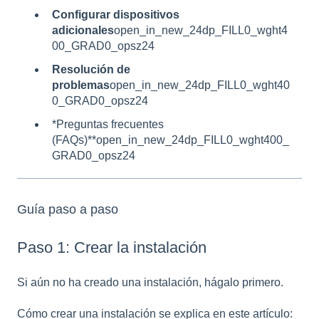
Configurar dispositivos
adicionales
open_in_new_24dp_FILL0_wght4
00_GRAD0_opsz24
Resolución de
problemas
open_in_new_24dp_FILL0_wght40
0_GRAD0_opsz24
*Preguntas frecuentes
(FAQs)**open_in_new_24dp_FILL0_wght400_
GRAD0_opsz24
Guía paso a paso
Paso 1: Crear la instalación
Si aún no ha creado una instalación, hágalo primero.
Cómo crear una instalación se explica en este artículo: