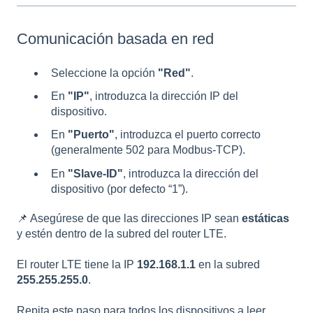
Comunicación basada en red
Seleccione la opción
"Red"
.
En
"IP"
, introduzca la dirección IP del
dispositivo.
En
"Puerto"
, introduzca el puerto correcto
(generalmente 502 para Modbus-TCP).
En
"Slave-ID"
, introduzca la dirección del
dispositivo (por defecto “1”).
📌 Asegúrese de que las direcciones IP sean
estáticas
y estén dentro de la subred del router LTE.
El router LTE tiene la IP
192.168.1.1
en la subred
255.255.255.0
.
Repita este paso para todos los dispositivos a leer.