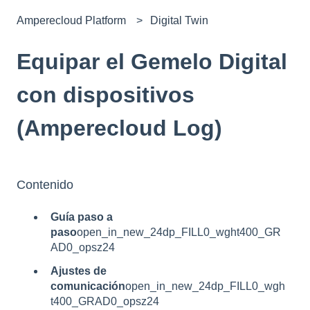
Amperecloud Platform
Digital Twin
Equipar el Gemelo Digital
con dispositivos
(Amperecloud Log)
Contenido
Guía paso a
paso
open_in_new_24dp_FILL0_wght400_GR
AD0_opsz24
Ajustes de
comunicación
open_in_new_24dp_FILL0_wgh
t400_GRAD0_opsz24