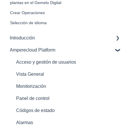
plantas en el Gemelo Digital
Crear Operaciones
Selección de idioma
Introducción
Amperecloud Platform
Amperecloud Platform – Cuenta y configuración
Plataforma Amperecloud: nuevas instalaciones y
Acceso y gestión de usuarios
flujos de trabajo
Vista General
Asistencia
Monitorización
Panel de control
Códigos de estado
Alarmas