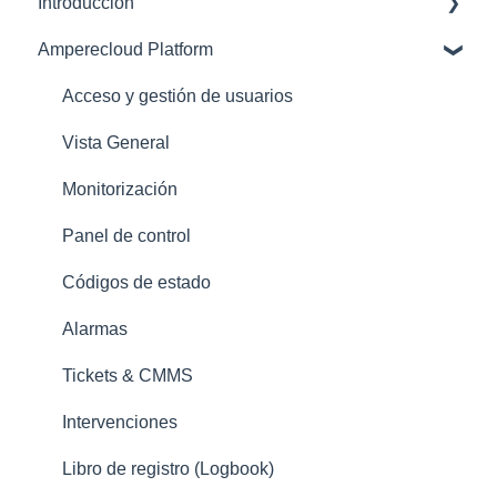
Introducción
Amperecloud Platform
Amperecloud Platform – Cuenta y configuración
Plataforma Amperecloud: nuevas instalaciones y
Acceso y gestión de usuarios
flujos de trabajo
Vista General
Asistencia
Monitorización
Panel de control
Códigos de estado
Alarmas
Tickets & CMMS
Intervenciones
Libro de registro (Logbook)