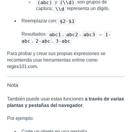
y
son grupos de
(abc)
(\\d)
captura;
representa un dígito.
\\d
Reemplazar con:
$2-$1
Resultados:
,
,
→
abc1
abc2
abc3
1-
,
,
abc
2-abc
3-abc
Para probar y crear sus propias expresiones se
recomienda usar herramientas online como
regex101.com
.
Nota
También puede usar estas funciones
a través de varias
plantas y pestañas del navegador
.
Por ejemplo:
Corte un objeto en una pestaña.