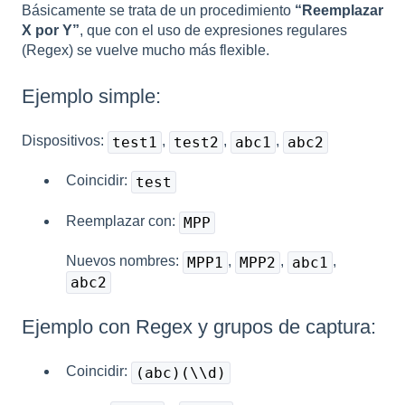
Básicamente se trata de un procedimiento
“Reemplazar
X por Y”
, que con el uso de expresiones regulares
(Regex) se vuelve mucho más flexible.
Ejemplo simple:
Dispositivos:
,
,
,
test1
test2
abc1
abc2
Coincidir:
test
Reemplazar con:
MPP
Nuevos nombres:
,
,
,
MPP1
MPP2
abc1
abc2
Ejemplo con Regex y grupos de captura:
Coincidir:
(abc)(\\d)