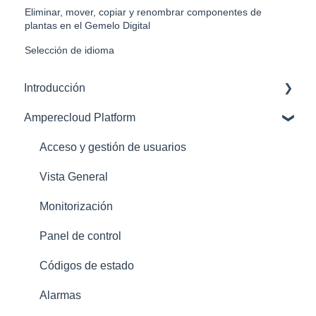
Eliminar, mover, copiar y renombrar componentes de
plantas en el Gemelo Digital
Selección de idioma
Introducción
Amperecloud Platform
Amperecloud Platform – Cuenta y configuración
Plataforma Amperecloud: nuevas instalaciones y
Acceso y gestión de usuarios
flujos de trabajo
Vista General
Asistencia
Monitorización
Panel de control
Códigos de estado
Alarmas