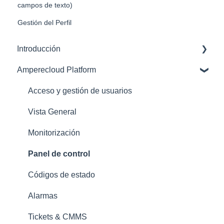
campos de texto)
Gestión del Perfil
Introducción
Amperecloud Platform
Amperecloud Platform – Cuenta y configuración
Plataforma Amperecloud: nuevas instalaciones y
Acceso y gestión de usuarios
flujos de trabajo
Vista General
Asistencia
Monitorización
Panel de control
Códigos de estado
Alarmas
Tickets & CMMS