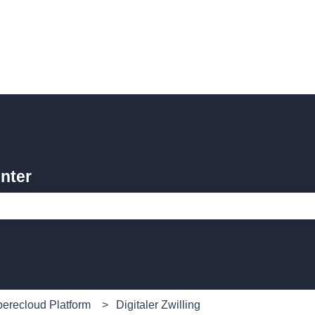
nter
feld leer ist.
erecloud Platform
Digitaler Zwilling