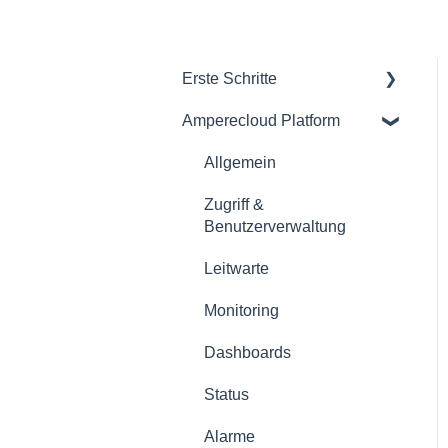
Erste Schritte
Amperecloud Platform
Allgemein
Amperecloud Platform -
Allgemein
Konto & Einstellungen
Zugriff &
Amperecloud Platform -
Benutzerverwaltung
Neue Anlagen &
Leitwarte
Workflows
Monitoring
Amperecloud Log
Dashboards
Support & Hilfe
Status
Alarme