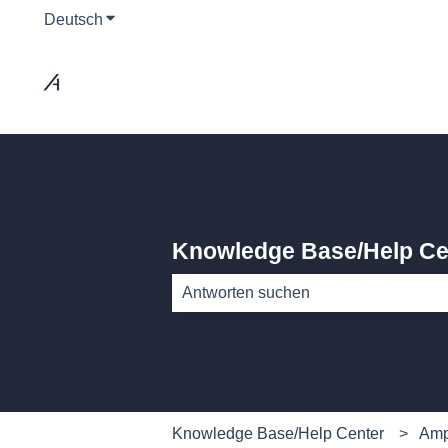
Deutsch
Untermenü für Übersetzungen anzeigen
Knowledge Base/Help Ce
Es gibt keine Vorschläge, da das Such
Knowledge Base/Help Center
Amp