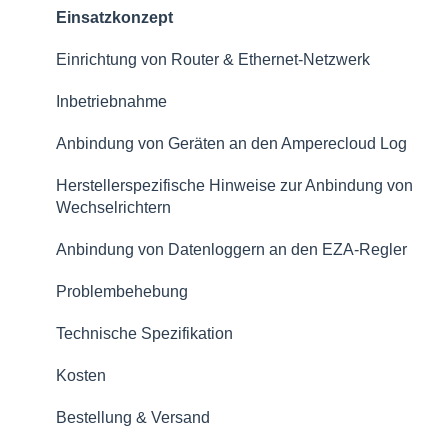
Monitoring
Einsatzkonzept
Support & Hilfe
Dashboards
Einrichtung von Router & Ethernet-Netzwerk
Status
Inbetriebnahme
Alarme
Anbindung von Geräten an den Amperecloud Log
Tickets & CMMS
Herstellerspezifische Hinweise zur Anbindung von
Wechselrichtern
Einsätze
Anbindung von Datenloggern an den EZA-Regler
Logbuch
Problembehebung
Digitaler Zwilling
Technische Spezifikation
Stammdaten
Kosten
Berichte
Bestellung & Versand
Daten