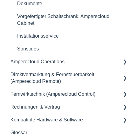
Dokumente
Datenlogger & Einspeisemanagement
Vorgefertigter Schaltschrank: Amperecloud
Fensteuerbarkeit
Cabinet
Datenlogger von Drittanbietern
Installationsservice
Management & Daten
Sonstiges
Anbindung
Amperecloud Operations
Ertragsverlust
Direktvermarktung & Fernsteuerbarkeit
Allgemein
(Amperecloud Remote)
API & Schnittstellen
Fernwirktechnik (Amperecloud Control)
Allgemein
Unternehmensverwaltung & Organisation
Rechnungen & Vertrag
Abrechnung & Auszahlung
Allgemein
Anlagen- & Marktdienstleistungen
Kompatible Hardware & Software
Vertrag
Amperecloud Control - Die Lösung für Ihre
Vertrag
Produkte & Abonnements
Fernwirktechnik
Glossar
Einrichtung von Direktvermarktung &
Rechnung
Allgemeine Informationen