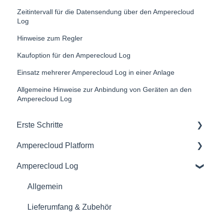
Zeitintervall für die Datensendung über den Amperecloud
Log
Hinweise zum Regler
Kaufoption für den Amperecloud Log
Einsatz mehrerer Amperecloud Log in einer Anlage
Allgemeine Hinweise zur Anbindung von Geräten an den
Amperecloud Log
Erste Schritte
Amperecloud Platform
Allgemein
Amperecloud Log
Amperecloud Platform - Konto & Einstellungen
Allgemein
Amperecloud Platform - Neue Anlagen &
Zugriff & Benutzerverwaltung
Allgemein
Workflows
Leitwarte
Lieferumfang & Zubehör
Amperecloud Log