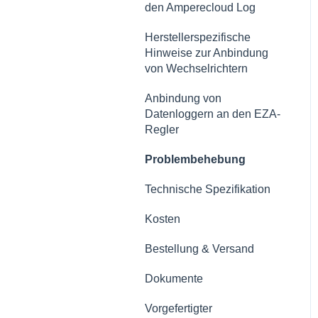
den Amperecloud Log
Tickets & CMMS
Herstellerspezifische
Einsätze
Hinweise zur Anbindung
von Wechselrichtern
Logbuch
Anbindung von
Digitaler Zwilling
Datenloggern an den EZA-
Regler
Stammdaten
Problembehebung
Berichte
Technische Spezifikation
Daten
Kosten
Datenlogger &
Einspeisemanagement
Bestellung & Versand
Fensteuerbarkeit
Dokumente
Datenlogger von
Vorgefertigter