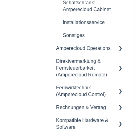
Drittanbietern
Schaltschrank:
Amperecloud Cabinet
Management & Daten
Installationsservice
Anbindung
Sonstiges
Ertragsverlust
Amperecloud Operations
API & Schnittstellen
Direktvermarktung &
Allgemein
Unternehmensverwaltung
Fernsteuerbarkeit
& Organisation
(Amperecloud Remote)
Anlagen- &
Fernwirktechnik
Allgemein
Marktdienstleistungen
(Amperecloud Control)
Abrechnung & Auszahlung
Produkte & Abonnements
Rechnungen & Vertrag
Allgemein
Vertrag
Störungen & Probleme
Kompatible Hardware &
Amperecloud Control - Die
Vertrag
Einrichtung von
Software
Lösung für Ihre
Datensicherheit
Direktvermarktung &
Rechnung
Fernwirktechnik