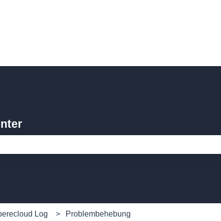
nter
feld leer ist.
erecloud Log
Problembehebung