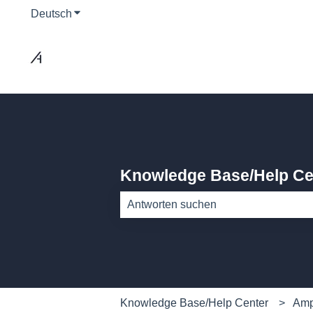
Deutsch
Untermenü für Übersetzungen anzeigen
Knowledge Base/Help Ce
Es gibt keine Vorschläge, da das Such
Knowledge Base/Help Center
Amp