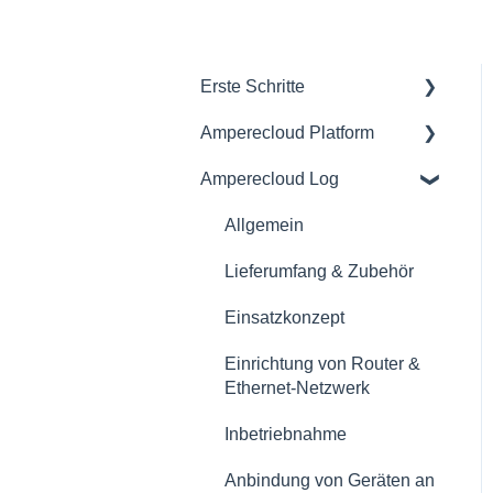
Erste Schritte
Amperecloud Platform
Allgemein
Amperecloud Log
Amperecloud Platform -
Allgemein
Konto & Einstellungen
Zugriff &
Allgemein
Amperecloud Platform -
Benutzerverwaltung
Lieferumfang & Zubehör
Neue Anlagen &
Leitwarte
Workflows
Einsatzkonzept
Monitoring
Amperecloud Log
Einrichtung von Router &
Dashboards
Ethernet-Netzwerk
Support & Hilfe
Status
Inbetriebnahme
Alarme
Anbindung von Geräten an